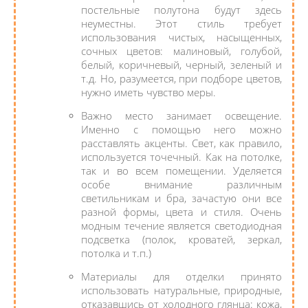
постельные полутона будут здесь
неуместны. Этот стиль требует
использования чистых, насыщенных,
сочных цветов: малиновый, голубой,
белый, коричневый, черный, зеленый и
т.д. Но, разумеется, при подборе цветов,
нужно иметь чувство меры.
Важно место занимает освещение.
Именно с помощью него можно
расставлять акценты. Свет, как правило,
используется точечный. Как на потолке,
так и во всем помещении. Уделяется
особе внимание различным
светильникам и бра, зачастую они все
разной формы, цвета и стиля. Очень
модным течение является светодиодная
подсветка (полок, кроватей, зеркал,
потолка и т.п.)
Материалы для отделки принято
использовать натуральные, природные,
отказавшись от холодного глянца: кожа,