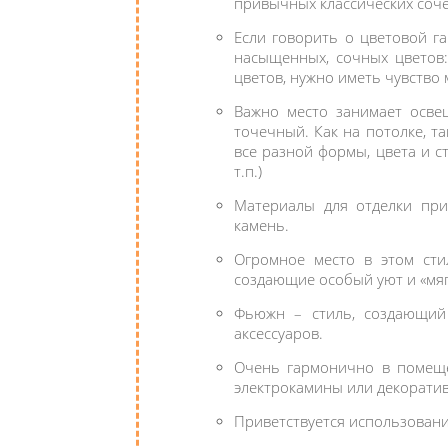
привычных классических соч
Если говорить о цветовой га
насыщенных, сочных цветов:
цветов, нужно иметь чувство
Важно место занимает осве
точечный. Как на потолке, т
все разной формы, цвета и с
т.п.)
Материалы для отделки прин
камень.
Огромное место в этом сти
создающие особый уют и «мяг
Фьюжн – стиль, создающий 
аксессуаров.
Очень гармонично в помеще
электрокамины или декорати
Приветствуется использован