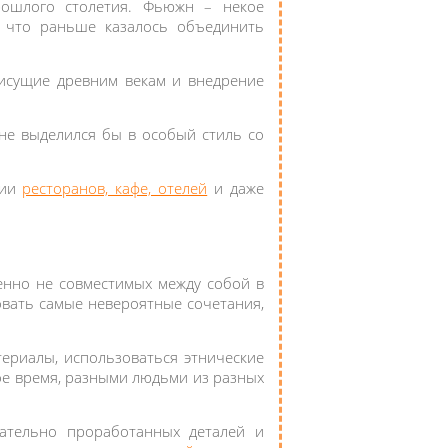
ошлого столетия. Фьюжн – некое
 что раньше казалось объединить
рисущие древним векам и внедрение
не выделился бы в особый стиль со
нии
ресторанов, кафе, отелей
и даже
.
енно не совместимых между собой в
овать самые невероятные сочетания,
ериалы, использоваться этнические
ное время, разными людьми из разных
щательно проработанных деталей и