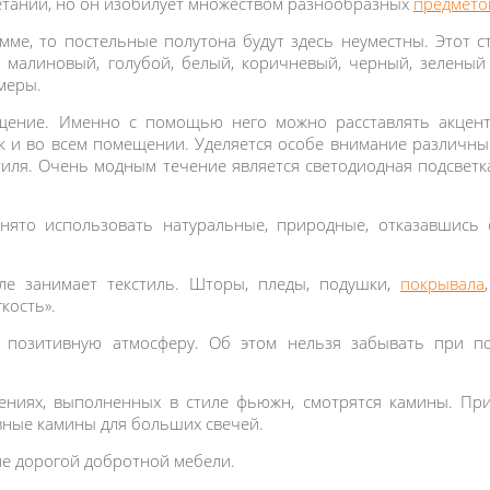
етаний, но он изобилует множеством разнообразных
предметов
мме, то постельные полутона будут здесь неуместны. Этот с
 малиновый, голубой, белый, коричневый, черный, зеленый 
 меры.
щение. Именно с помощью него можно расставлять акценты.
ак и во всем помещении. Уделяется особе внимание различны
тиля. Очень модным течение является светодиодная подсветка 
ято использовать натуральные, природные, отказавшись о
ле занимает текстиль. Шторы, пледы, подушки,
покрывала
кость».
позитивную атмосферу. Об этом нельзя забывать при по
ниях, выполненных в стиле фьюжн, смотрятся камины. При 
вные камины для больших свечей.
ие дорогой добротной мебели.