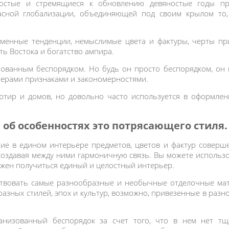
остые и стремящиеся к обновлению девяностые годы пр
асной глобализации, объединяющей под своим крылом то,
ременные тенденции, немыслимые цвета и фактуры, черты п
ь Востока и богатство ампира.
ованным беспорядком. Но будь он просто беспорядком, он 
терами признаками и закономерностями.
артир и домов, но довольно часто используется в оформле
 об особенностях это потрясающего стиля
ие в едином интерьере предметов, цветов и фактур соверш
 создавая между ними гармоничную связь. Вы можете использ
олжен получиться единый и целостный интерьер.
твовать самые разнообразные и необычные отделочные мат
разных стилей, эпох и культур, возможно, привезенные в раз
анизованный беспорядок за счет того, что в нем нет т