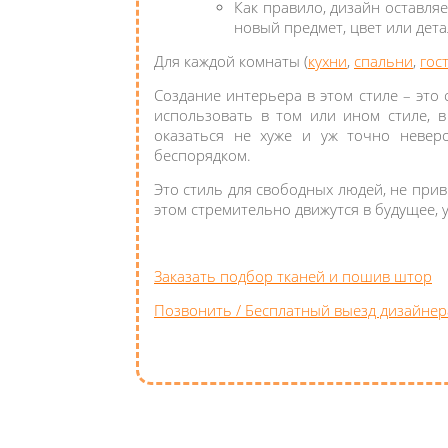
Как правило, дизайн оставля
новый предмет, цвет или дет
Для каждой комнаты (
кухни
,
спальни
,
гос
Создание интерьера в этом стиле – это
использовать в том или ином стиле, в
оказаться не хуже и уж точно невер
беспорядком.
Это стиль для свободных людей, не при
этом стремительно движутся в будущее,
Заказать подбор тканей и пошив штор
Позвонить / Бесплатный выезд дизайнер