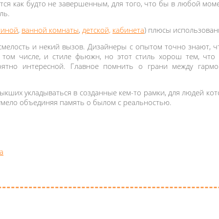
ется как будто не завершенным, для того, что бы в любой мо
аль.
тиной
,
ванн
ой комнаты
,
детской,
кабинета
) плюсы использован
 смелость и некий вызов. Дизайнеры с опытом точно знают, ч
 том числе, и стиле фьюжн, но этот стиль хорош тем, что
оятно интересной. Главное помнить о грани между гарм
выкших укладываться в созданные кем-то рамки, для людей к
 умело объединяя память о былом с реальностью.
а