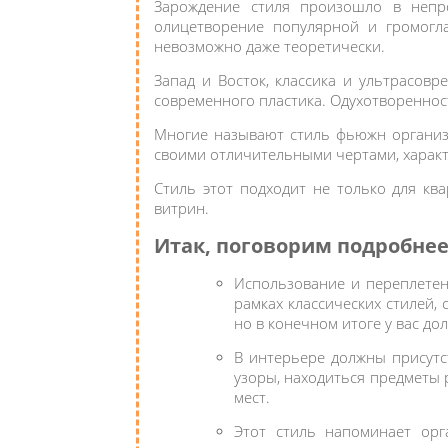
Зарождение стиля произошло в непр
олицетворение популярной и громогл
невозможно даже теоретически.
Запад и Восток, классика и ультрасов
современного пластика. Одухотворенност
Многие называют стиль фьюжн организ
своими отличительными чертами, харак
Стиль этот подходит не только для кв
витрин.
Итак, поговорим подробнее
Использование и переплетен
рамках классических стилей,
но в конечном итоге у вас д
В интерьере должны присутс
узоры, находиться предметы 
мест.
Этот стиль напоминает орг