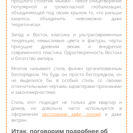
прошлого столетия. Фьюжн – некое олицетворение
популярной и громогласной глобализации,
объединяющей под своим крылом то, что раньше
казалось объединить невозможно даже
теоретически.
Запад и Восток, классика и ультрасовременные
тенденции, немыслимые цвета и фактуры, черты
присущие древним векам и внедрение
современного пластика. Одухотворенность Востока
и богатство ампира.
Многие называют стиль фьюжн организованным
беспорядком. Но будь он просто беспорядком, он
не выделился бы в особый стиль со своими
отличительными чертами, характерами признаками
и закономерностями.
Стиль этот подходит не только для квартир и
домов, но довольно часто используется в
оформлении
ресторанов, кафе, отелей
и даже
витрин.
Итак, поговорим подробнее об