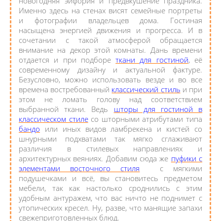
новогодняя эйфория и предвкушение праздника.
Именно здесь на стенах висят семейные портреты
и фотографии владельцев дома. Гостиная
насыщена энергией движения и прогресса. И в
сочетании с такой атмосферой обращается
внимание на декор этой комнаты. Дань времени
отдается и при подборе
ткани для гостиной
, её
современному дизайну и актуальной фактуре.
Безусловно, можно использовать везде и во все
времена востребованный
классический стиль
и при
этом не ломать голову над соответствием
выбранной ткани. Ведь
шторы для гостиной в
классическом стиле
со шторными атрибутами типа
бандо
или иных видов ламбрекена и кистей со
шнурными подхватами так мягко сглаживают
различия в стилевых направлениях и
архитектурных веяниях. Добавим сюда же
пуфики с
элементами восточного стиля
с мягкими
подушечками и всё, вы становитесь предметом
мебели, так как настолько сроднились с этим
удобным антуражем, что вас ничто не поднимет с
утопических кресел. Ну, разве, что манящие запахи
свежеприготовленных блюд.