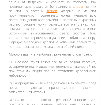
семейным встречам и совместным трапезам. Как
правило, окна делаются большими, а
шторы
на них
вешают из светлых
тканей
, которые не мешают
проникновению солнечных лучей. Нередко всю
обстановку дополняют семейные портреты в красивых
рамках, которые могут размещаться на стенах или
комодах. Так же в этом стиле мы встречаем много
источников искусственного света: люстры, бра,
светильники, торшеры, создающие особую атмосферу.
Нередко аксессуары делают с коваными элементами,
которые прекрасно вписываются в общий стиль.
Можно выделить наиболее яркие черты стиля Гранж:
1) В основе стиля лежит все та же родная классика,
осовремененная и лишенная ненужных пышностей, но
при этом мы видим полное отсутствие деревенской
небрежности.
2) На предметах интерьера должен быть заметен след
времени, уютная принадлежность старине,
запечатленная история.
3) При всей элегантности и респектабельности стиля
предметы в нем лишены пафоса, они простые и