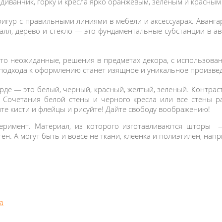
иванчик, горку и кресла ярко оранжевым, зеленым и красным ц
фигур с правильными линиями в мебели и аксессуарах. Аванга
лл, дерево и стекло — это фундаментальные субстанции в ав
сто неожиданные, решения в предметах декора, с использован
 подхода к оформлению станет изящное и уникальное произвед
арде — это белый, черный, красный, желтый, зеленый. Контра
. Сочетания белой стены и черного кресла или все стены 
те кисти и флейцы и рисуйте! Дайте свободу воображению!
еримент. Материал, из которого изготавливаются шторы
ен. А могут быть и вовсе не ткани, клеенка и полиэтилен, нап
а