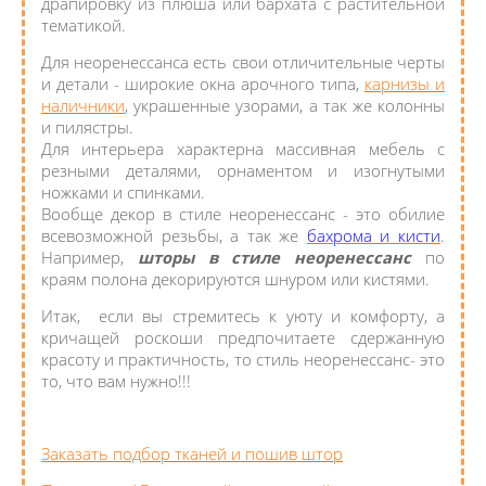
драпировку из плюша или бархата с растительной
тематикой.
Для неоренессанса есть свои отличительные черты
и детали - широкие окна арочного типа,
карнизы и
наличники
, украшенные узорами, а так же колонны
и пилястры.
Для интерьера характерна массивная мебель с
резными деталями, орнаментом и изогнутыми
ножками и спинками.
Вообще декор в стиле неоренессанс - это обилие
всевозможной резьбы, а так же
бахрома и кисти
.
Например,
шторы в стиле неоренессанс
по
краям полона декорируются шнуром или кистями.
Итак, если вы стремитесь к уюту и комфорту, а
кричащей роскоши предпочитаете сдержанную
красоту и практичность, то стиль неоренессанс- это
то, что вам нужно!!!
Заказать подбор тканей и пошив штор