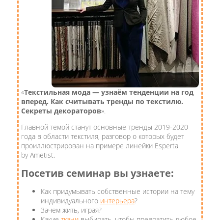
«
Текстильная мода — узнаём тенденции на год
вперед. Как считывать тренды по текстилю.
Секреты декораторов
».
Главной темой станут основные тренды 2019-2020
года в области текстиля, разговор о которых будет
проиллюстрирован на примере линейки Esperta
by Ametist.
Посетив семинар вы узнаете:
Как придумывать собственные истории на тему
индивидуального
интерьера
?
Зачем жить, играя?
Какие
ткани
выбирать, чтобы превратить любое