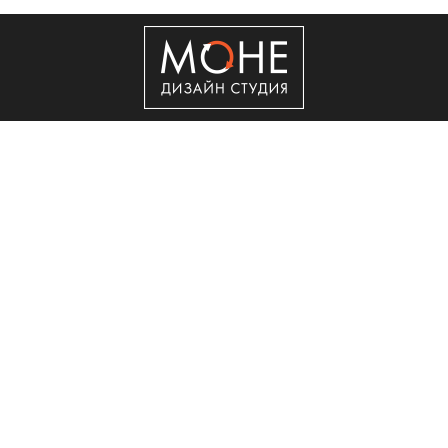
+7 (495) 50-50-560
Copyright © 2011 - 2026 ООО "Сити Сервис"
Реклама в интернет.
Создание сайта
Мегагрупп
О КОМПАНИИ
УСЛУГИ
ВАКАНСИИ