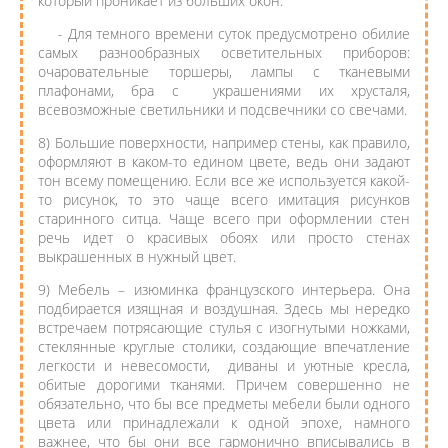
который проникает из больших окон.
- Для темного времени суток предусмотрено обилие
самых разнообразных осветительных приборов:
очаровательные торшеры, лампы с тканевыми
плафонами, бра с украшениями их хрусталя,
всевозможные светильники и подсвечники со свечами.
8) Большие поверхности, например стены, как правило,
оформляют в каком-то едином цвете, ведь они задают
тон всему помещению. Если все же используется какой-
то рисунок, то это чаще всего имитация рисунков
старинного ситца. Чаще всего при оформлении стен
речь идет о красивых обоях или просто стенах
выкрашенных в нужный цвет.
9) Мебель – изюминка французского интерьера. Она
подбирается изящная и воздушная. Здесь мы нередко
встречаем потрясающие стулья с изогнутыми ножками,
стеклянные круглые столики, создающие впечатление
легкости и невесомости, диваны и уютные кресла,
обитые дорогими тканями. Причем совершенно не
обязательно, что бы все предметы мебели были одного
цвета или принадлежали к одной эпохе, намного
важнее, что бы они все гармонично вписывались в