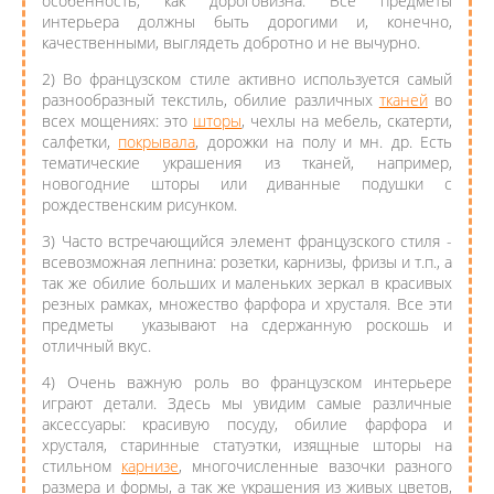
особенность, как дороговизна. Все предметы
интерьера должны быть дорогими и, конечно,
качественными, выглядеть добротно и не вычурно.
2) Во французском стиле активно используется самый
разнообразный текстиль, обилие различных
тканей
во
всех мощениях: это
шторы
, чехлы на мебель, скатерти,
салфетки,
покрывала
, дорожки на полу и мн. др. Есть
тематические украшения из тканей, например,
новогодние шторы или диванные подушки с
рождественским рисунком.
3) Часто встречающийся элемент французского стиля -
всевозможная лепнина: розетки, карнизы, фризы и т.п., а
так же обилие больших и маленьких зеркал в красивых
резных рамках, множество фарфора и хрусталя. Все эти
предметы указывают на сдержанную роскошь и
отличный вкус.
4) Очень важную роль во французском интерьере
играют детали. Здесь мы увидим самые различные
аксессуары: красивую посуду, обилие фарфора и
хрусталя, старинные статуэтки, изящные шторы на
стильном
карнизе
, многочисленные вазочки разного
размера и формы, а так же украшения из живых цветов,