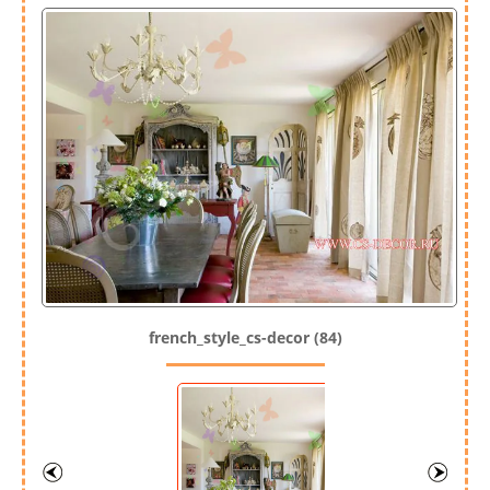
french_style_cs-decor (84)