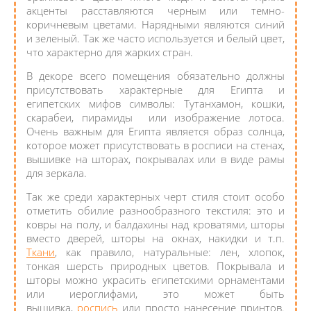
акценты расставляются черным или темно-
коричневым цветами. Нарядными являются синий
и зеленый. Так же часто используется и белый цвет,
что характерно для жарких стран.
В декоре всего помещения обязательно должны
присутствовать характерные для Египта и
египетских мифов символы: Тутанхамон, кошки,
скарабеи, пирамиды или изображение лотоса.
Очень важным для Египта является образ солнца,
которое может присутствовать в росписи на стенах,
вышивке на шторах, покрывалах или в виде рамы
для зеркала.
Так же среди характерных черт стиля стоит особо
отметить обилие разнообразного текстиля: это и
ковры на полу, и балдахины над кроватями, шторы
вместо дверей, шторы на окнах, накидки и т.п.
Ткани
, как правило, натуральные: лен, хлопок,
тонкая шерсть природных цветов. Покрывала и
шторы можно украсить египетскими орнаментами
или иероглифами, это может быть
вышивка,
роспись
или просто нанесение принтов.