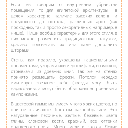
Если мы говорим о внутреннем убранстве
помещения, то для египетской архитектуры в
целом характерно наличие высоких колонн и
полуколонн до потолка, различных арок (как
проходных, так и просто декоративных, например, в
нише). Ниши вообще характерны для этого стиля, в
них можно разместить традиционные статуэтки,
красиво подсветить их или даже дополнить
шторами.
Стены, как правило, украшены национальными
орнаментами, узорами или иероглифами, возможно,
отрывками из древних книг. Так же на стенах
принято размещать фрески. Потолок нередко
имитирует звездное небо (звезды могут быть
нарисованы, а могут быть обыграны встроенными
лампочками).
В цветовой гамме мы имеем много ярких цветов, но
они не отличаются богатым разнообразием. Это
натуральные песочные, желтые, бежевые, цвета
глины, слоновой кости, красный, все оттенки
оранжевого цвета. Много меди и золота. Яркие